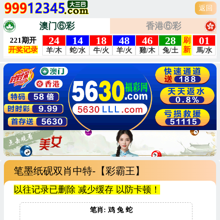
返回
澳门⑥彩
香港⑥彩