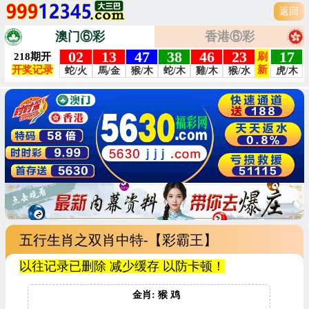
返回
澳门⑥彩
香港⑥彩