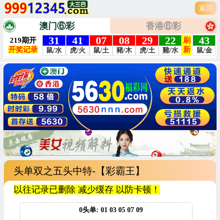
返回
澳门⑥彩
香港⑥彩