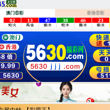
澳门⑥彩
香港⑥彩