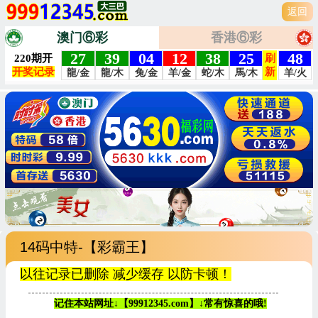
返回
澳门⑥彩
香港⑥彩