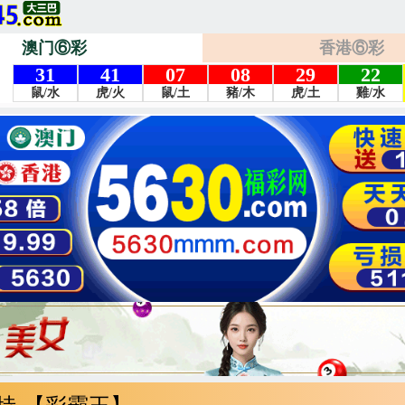
澳门⑥彩
香港⑥彩