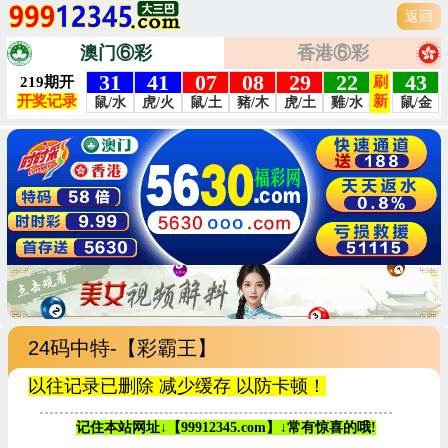
返回
澳门⑥彩
香港⑥彩