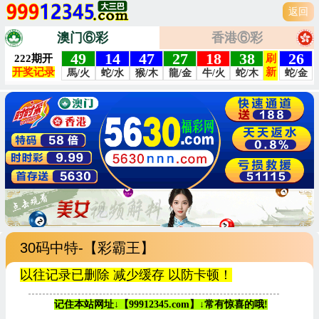
返回
澳门⑥彩
香港⑥彩