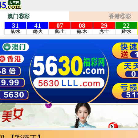
澳门⑥彩
香港⑥彩