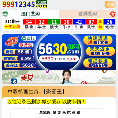
返回
澳门⑥彩
香港⑥彩