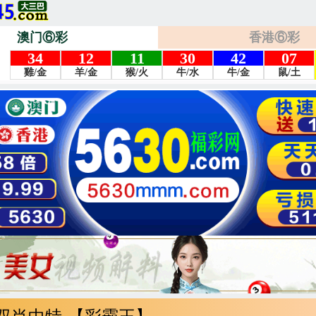
澳门⑥彩
香港⑥彩