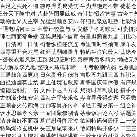
期 百足之虫死不僵 憨厚温柔易受伤 生为温饱走不带 徒惹
 三分天下隆中对 八卦阵图显餘威 奇计妙招皆智慧 古今中
期 动物世界人主宰 兄猛温顺各安排 仔细推敲送旺数 七彩
 一通电话何日归 不曾计较盈与亏 父慈子孝两默契 可贵拼
期 理在两面常争端 互换思维心自宽 份量斟酌言九鼎 口比
期 一日清闲一日仙 街巷纵横任流连 命里有时终须有 康乐
期 四零重开合六尾 红旺蓝弱绿跟齐 特码生肖它最大 蓝绿
 一袭长衣迎风飘 五路财源应时招 善舞背后多精力 懒散无
 武力解救李光地 整顿人马鸡未啼 一再考验删怯弱 七勇凯
期 三通鼓角四更鸡 日色高升月低微 吉取五九跟三四 相识
期 曲径通幽莫走岔 雾上仙境谁敢爬 期盼国庆等休假 有序
期 道德运动打三俗 文件下达四方读 焉得时常制度化 措手
期 古韵渐少却安定 四海升平安乐窝 弃官寻母得欢聚 只看
期 正顺香火传四海 元帅妻舅亦传奇 译经工程史第一 组合
期 饮水思源孝长亲 一家团聚叙别情 茶余饭后论六彩 话题
期 洁身自好不面西 墓前慰母闻雷泣 欲问特码何最旺 二一
期 特码爆冷玄机中 头三加尾零来八 敢问特码开多少 二三
期 天增岁月人增岁 春满乾坤福满堂 一醉无优容乱语 不管