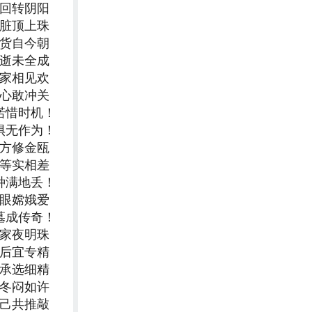
轮回转阴阳
心脏顶上珠
日货自今朝
早逝未全成
合家相见欢
信心敢冲关
诺惜时机！
惧无作为！
东方修金瓯
平等实相差
种满地丢！
双眼嫦娥爱
墓成传奇！
独家夜明珠
前后宜专精
传承选细精
今冬闷如许
娱己共推敲