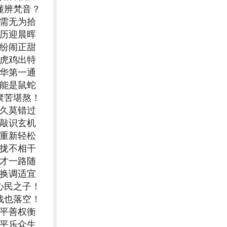
懂辨梵音？
更需无为拾
经历迎晨晖
缤纷闹正甜
七虎鸡出特
中华第一通
可能是鼠蛇
聚苦堪熬！
持久莫错过
推敲识玄机
沉重新轻松
靠拢不相干
秀才一路随
转换调适宜
心民之子！
战也落空！
生平善权衡
太平乐众生