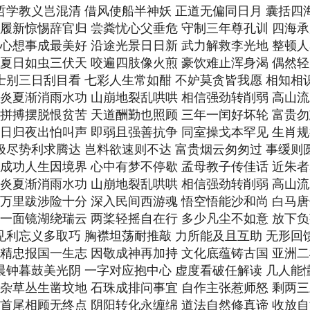
 哲学教义岂混清 借风使船半神妖 正道无偏同日月 囊括四
期 履新惊惕辞官归 尝粪忧心父垂危 守制三年尊孔训 四海
期 心想事成最美好 沿途光景日日新 武力解救李光地 整顿
期 夏日如虫三伏天 咬遍四肢像火煎 豪饮难止浑身渴 偶然
 士别三日刮目看 七彩人生常如酣 不妒莫贪皆我愿 相知相
期 炎夏渐消雨水功 山崩地裂乱哄哄 相信强劲转削弱 高山
期 拼搏摆脱恨贫苦 天道酬勤也照顾 三年一闰好坏轮 富贵
期 日归夜出怕叫声 即弱且强善抗争 同室操戈本罕见 生肖
 极尽势利求腾达 岂料欲速则不达 富贵烟云匆匆过 事缓则
期 成功人生因境界 心中有梦不停歇 孟母教子传佳话 近朱
期 炎夏渐消雨水功 山崩地裂乱哄哄 相信强劲转削弱 高山
期 万里跋涉险十分 深入民间西游魂 悟空悟能沙和尚 白马
期 一面镜湖绕瑞云 两桨轻摇自在行 多少凡尘不如意 放下
 见利忘义多取巧 胸襟坦荡耐推敲 力所能及且互助 无形回
期 精忠报国一生志 因敬成神再加持 文化底蕴铸古国 亚洲
 晨钟暮鼓美光阴 一字对应抱中心 虚度看破任解读 几人能
期 杂草丛生凿坟地 石珠成排问事宜 自作主张惹师怒 剩两
期 首尾相顾无终点 阴阳转化永缠绵 道法自然修真谛 收放