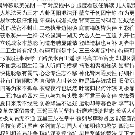
 晨钟暮鼓美光阴 一字对应抱中心 虚度看破任解读 几人能
期 人地法天为三才 八卦阴阳混沌开 壁立千仞因宁静 有为
期 易学太极仔细推 阳盛转弱渐式微 背离三三特码定 强取
期 苍郁茂密不封山 二老执帚边闲谈 庭前稀朗皆为伴 五彩
期 获取奖来一生禄 灵蛇鼠洞一湖天 六合人生一五追 九开
期 立说成家本慧聪 问道老聘显谦恭 登峰造极也互补 两者
期 二五生肖有绿头 特码可能是牛头 三三今期定中特 特码
 一如既往事亲孝 子路负米百里遥 驷马高车虽富贵 却愿团
期 不如意者困生活 骇人听闻飞横祸 摘取相聚相知缘 短暂
期 快捷聪敏有霸气 心念专注志不移 神化皆因通灵性 仔细
期 花市门前闹哄哄 真假情人叫老公 昨是温存缠绵日 旧俗
期 四海为家不孤单 衣锦夜行也淡然 叶落归根何计较 两极
期 二五冲破必四六 三八与九当头数 将军君王美女伴 先锋
期 夏日来袭不经意 防暑降温不迟疑 运动却等暮色后 季节
 改革先驱留青史 三起三落尚坚持 折磨难损济世志 长活人
 太极周易无不通 五星三辰在掌中 鞠躬尽瘁称贤达 能征善
期 竞技角逐近尾声 名列前茅励国人 心如明镜知盈缺 四海
期 权利相连易斗争 玩转谋略挖陷坑 早用贤能轮替法 天下