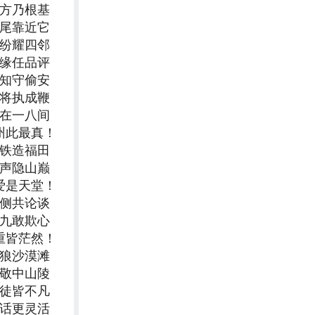
四方乃根基
八尾靠近它
缤纷耀四邻
随缘任品评
相知守偷安
上将执成鞭
应在一八间
州此最真！
公铁造福田
闻声隐山巅
爱是天堂！
外侧共论谈
三九敢欺心
重皆茫然！
虎狼沙漠滩
起敬中山陵
师徒皆不凡
神话更灵活