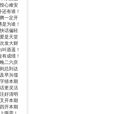
仓惶心难安
外还有谁！
纷腾一定开
搏是为谁！
心快话偏轻
友爱是天堂
今次发大财
为叫逍遥！
旋有成绩！
为晚二六庆
规则总到达
不及早兴儒
数字猜本期
神话更灵活
关注好清明
交叉开本期
三四开本期
头上两霜！