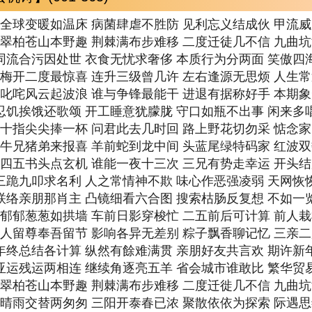
期 全球变暖如温床 病菌肆虐不胜防 见利忘义结成伙 甲流
期 翠柏苍山本野趣 荆棘满布步难移 二度迁徒几不信 九曲
 同流合污因处世 衣食无忧求奢侈 本质行为分两面 笑傲四
期 梅开二度最惊喜 连升三级曾几许 左右逢源无思烦 人生
期 叱咤风云起波浪 谁与争锋最能干 进退有据称好手 本期
 忍饥挨饿还歌颂 开工睡意犹朦胧 守口如瓶不出事 闲来多
期 十指尖尖捧一杯 问君此去几时回 路上野花切勿采 惦念
期 牛兄猪弟来报喜 羊前蛇到龙中间 头蓝尾绿特码家 红波
期 四五书头点玄机 谁能一夜十三次 三兄有势走幸运 开头
 三跪九叩求名利 人之常情神不欺 味心作恶强凌弱 天网恢
 联络亲朋那肖主 凸镜细看六合图 搜索枯肠反复想 不如一
期 郁郁葱葱如拱墙 车前日影穿梭忙 二五前后可计算 前人
期 人留尊奉吾留节 影响各异无差别 粽子飘香聊记忆 三亲
 年终总结各计算 纵然有餘难满贯 亲朋好友共言欢 期许新
 亚运残运两相连 继续角逐亮五羊 省会城市谁敢比 繁华贸
期 翠柏苍山本野趣 荆棘满布步难移 二度迁徙几不信 九曲
期 晴雨交替两匆匆 三阳开泰春已浓 聚散依依为探索 际遇