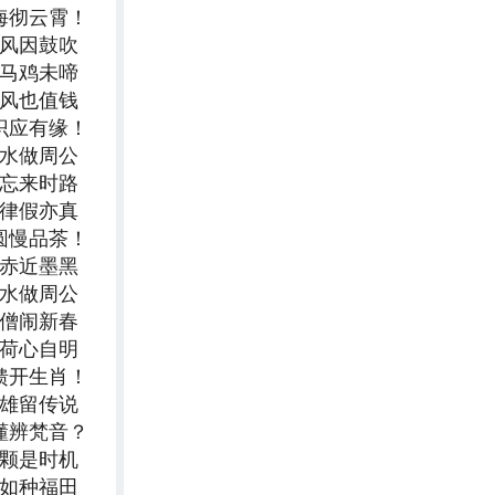
海彻云霄！
承风因鼓吹
人马鸡未啼
轻风也值钱
识应有缘！
流水做周公
勿忘来时路
规律假亦真
圆慢品茶！
者赤近墨黑
流水做周公
唐僧闹新春
负荷心自明
馈开生肖！
二雄留传说
懂辨梵音？
三颗是时机
自如种福田