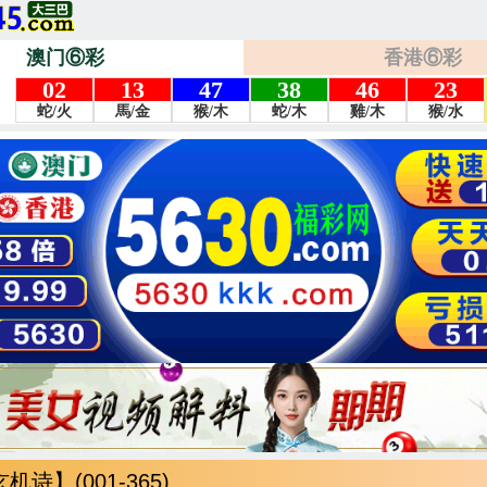
澳门⑥彩
香港⑥彩
诗】(001-365)