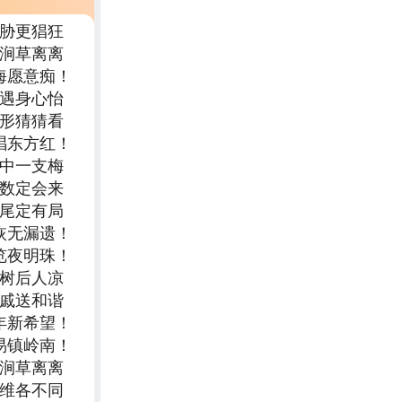
威胁更猖狂
坑涧草离离
海愿意痴！
常遇身心怡
象形猜猜看
唱东方红！
家中一支梅
双数定会来
结尾定有局
恢无漏遗！
览夜明珠！
栽树后人凉
二戚送和谐
年新希望！
易镇岭南！
坑涧草离离
思维各不同