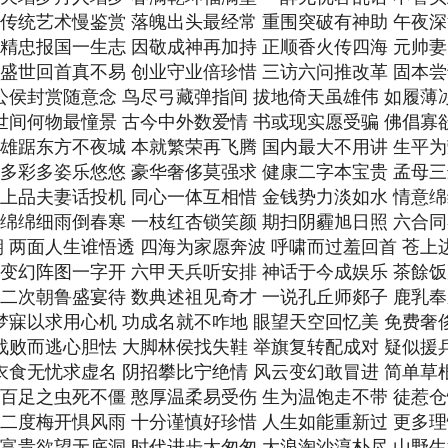
期 传统艺术慢鉴赏 落魄出头最经常 重围突破有神助 午夜
期 精忠报国一生志 因敬成神再加持 正顺香火传四海 元帅
期 盛世回首真不易 创业守业倍珍惜 三访六问推改革 固本
 公侯封赏随意念 鸟尽弓藏弹指间 拔地倚天虽雄伟 如履薄
 世间何物最憧景 古今中外数爱情 书或现实愿受骗 佛倡寡
期 雄踞东方不夜城 本就繁荣再飞腾 国内最大不用讲 生平
期 多彩多姿乐悠悠 豪华奢侈莫强求 健康二字本宝贵 孟母
期 上品夫妻话投机 同心一体互相惜 金钱势力淡如水 情意
期 绵绵细雨倒春寒 一枝红杏锁笑颜 期扫阴霾旭日照 六合
7期 两面人生谁悟透 四海为家愿奔波 呼啸而过羞回首 苍上
期 变幻阵图一字开 六甲天兵听安排 神话于今成娱乐 茶餘
期 二次朝鲁盛宴待 数典述祖见奇才 一说孔丘师郯子 鹿乳
 梦寐以求用心机 功成名就不咋地 眼望天空回忆美 免费奢
 战败而逃心胆怯 大脚林侯找失鞋 举旗复转配成对 疑似援
 衣食无忧求虚名 阴招攀比宁绝情 风云变幻敢冒进 简单草
期 百足之虫死不僵 憨厚温柔易受伤 生为温饱走不带 徒惹
期 二度梅开惧风雨 十分谨慎好珍惜 人生如能重新过 更多
期 富贵欲望无底洞 时代进步太匆匆 大浪淘沙淳朴尽 山野