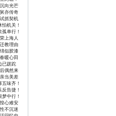
深沉向光芒
妻舅亦传奇
尝试抓契机
冰怕机关！
欲孤单行！
为荣上海人
三迁教理由
绵绵似胶漆
同春暖心田
边已蹉跎
饭后偶然来
奉亲当美差
侈五味齐！
兵反告捷！
根梦中行！
仓惶心难安
理性不沉迷
生活回忆中