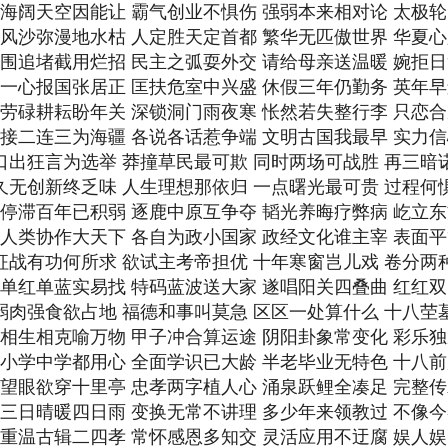
期 海阔天空因能让 霸气创业不惧伤 强弱本来相对论 太极
期 风沙弥漫地水枯 人定胜天定首都 繁华无匹傲世界 华夏
期 围追堵截用烂招 民主之弧耍外交 请给母亲送温暖 婉拒
期 一心报国张居正 匡扶危室中兴盛 休假三年仍勤务 英年
期 劳碌耕耘盼年关 深锁洞门雨夜寒 怅然若失整行李 只恋
期 接二连三为海疆 各说各话惹争端 文明古国我最早 实力
 口出狂言为选举 莽撞草民最可欺 同时两场可战胜 再三暗
 久无创新终乏味 人生理想那依归 一点曙光最可贵 过程何
期 停滞百年已积弱 逐鹿中原互争夺 韬光养晦疗弊病 屹立
期 人类协作大天下 各自为政小国家 政经文化谁主宰 表面
 征战有功何所求 欲试主考帝担优 十年寒窗岂儿戏 卷分两
期 单红单蓝实易找 特码蓝波送大家 遂唱阳关四叠曲 红红
 弱肉强食欲占地 福德和事叫莫急 区区一处算什么 十八茔
期 相生相克喻万物 甲子冲合算运途 阴阳卦象常变化 彩乐
期 小学中学都用心 全面学识已大龄 半老毕业无特色 十八
期 望眼欲穿十里亭 忠孝两字植人心 涌泉跃鲤全凑足 完整
期 三日晴暖四日雨 变换无常不讲理 多少年来领教过 不像
期 重温古辑二四孝 常怀感恩多知交 灵活应用不迂腐 娱人