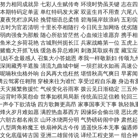
期 努力相同成就异 七彩人生赋传奇 环境时势虽关键 志在
期 本期特码定单蓝 单红特码发大家 双蓝生肖不用查 六尾
期 夏夜凭栏凉风轻 挽臂细语总柔情 碧海隔岸鼓浪屿 五彩
期 古时为官若清明 十里长亭相随行 今日民主加网络 优劣
期 弱肉强食为那般 随心所欲皆茫然 心血倾注谁愿弃 携手
期 鱼米之乡荷花艳 古城荆州扼长江 兵家战略第一位 五虎
期 赌瘾大开抓飞钱 缓急各异总难闲 刺激莫取娱有度 藏宝
 乳姑不盒最感人 召集大小答媳恩 孝我一样敬新妇 传颂九
期 深闺藏秀半遮脸 清流九曲城中蜒 一坝拦就水如画 高速
期 呢喃秋虫格外响 台风再大也枉然 堪惜秋高气爽日 早雾
 腾云驾雾任翱翔 穿梭来往为谁忙 享受过程自乐趣 身边有
期 天灾频繁救援忙 气候变化谷雨寒 拨云见日渐稳定 三五
期 运背时乖莫怨命 世事如棋局局新 传统虽旧足信赖 轮回
 一声令下欲清场 四方歌舞更高昂 家事国事天下事 孰轻孰
期 烽火岁月难如愿 满腔热血慕西方 因缘际会偷出境 恶比
期 六朝古都名南京 山环水绕两分明 气势磅砖闹中静 肃然
期 八型两角称魔王 铁扇神风古今传 逍遥快乐本无事 偏遇
期 文化底蕴铸古国 亚洲二雄留传说 译经工程史第一 组合