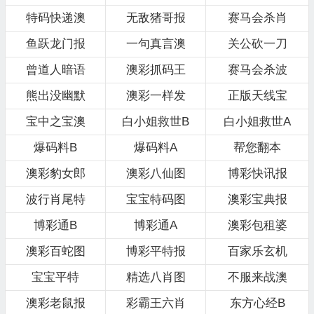
特码快递澳
无敌猪哥报
赛马会杀肖
鱼跃龙门报
一句真言澳
关公砍一刀
曾道人暗语
澳彩抓码王
赛马会杀波
熊出没幽默
澳彩一样发
正版天线宝
宝中之宝澳
白小姐救世B
白小姐救世A
爆码料B
爆码料A
帮您翻本
澳彩豹女郎
澳彩八仙图
博彩快讯报
波行肖尾特
宝宝特码图
澳彩宝典报
博彩通B
博彩通A
澳彩包租婆
澳彩百蛇图
博彩平特报
百家乐玄机
宝宝平特
精选八肖图
不服来战澳
澳彩老鼠报
彩霸王六肖
东方心经B