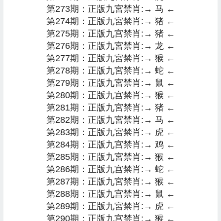
第273期：正版九宮禁肖:→ 马 ←
第274期：正版九宮禁肖:→ 猪 ←
第275期：正版九宫禁肖:→ 猪 ←
第276期：正版九宮禁肖:→ 龙 ←
第277期：正版九宮禁肖:→ 猴 ←
第278期：正版九宮禁肖:→ 蛇 ←
第279期：正版九宮禁肖:→ 鼠 ←
第280期：正版九宫禁肖:→ 猴 ←
第281期：正版九宮禁肖:→ 猪 ←
第282期：正版九宮禁肖:→ 马 ←
第283期：正版九宮禁肖:→ 虎 ←
第284期：正版九宫禁肖:→ 鸡 ←
第285期：正版九宮禁肖:→ 猴 ←
第286期：正版九宫禁肖:→ 蛇 ←
第287期：正版九宮禁肖:→ 猴 ←
第288期：正版九宫禁肖:→ 鼠 ←
第289期：正版九宮禁肖:→ 虎 ←
第290期：正版九宫禁肖:→ 猴 ←