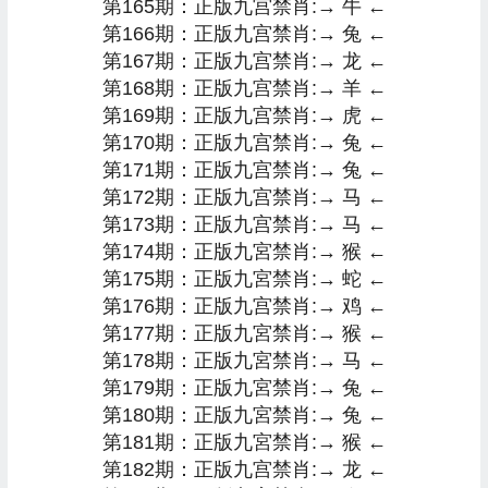
第165期：正版九宫禁肖:→ 牛 ←
第166期：正版九宫禁肖:→ 兔 ←
第167期：正版九宫禁肖:→ 龙 ←
第168期：正版九宫禁肖:→ 羊 ←
第169期：正版九宫禁肖:→ 虎 ←
第170期：正版九宫禁肖:→ 兔 ←
第171期：正版九宫禁肖:→ 兔 ←
第172期：正版九宫禁肖:→ 马 ←
第173期：正版九宫禁肖:→ 马 ←
第174期：正版九宮禁肖:→ 猴 ←
第175期：正版九宮禁肖:→ 蛇 ←
第176期：正版九宫禁肖:→ 鸡 ←
第177期：正版九宮禁肖:→ 猴 ←
第178期：正版九宮禁肖:→ 马 ←
第179期：正版九宮禁肖:→ 兔 ←
第180期：正版九宮禁肖:→ 兔 ←
第181期：正版九宮禁肖:→ 猴 ←
第182期：正版九宫禁肖:→ 龙 ←