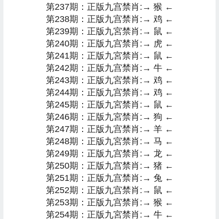
第237期：正版九宫禁肖:→ 猴 ←
第238期：正版九宫禁肖:→ 鸡 ←
第239期：正版九宮禁肖:→ 鼠 ←
第240期：正版九宫禁肖:→ 虎 ←
第241期：正版九宮禁肖:→ 鼠 ←
第242期：正版九宫禁肖:→ 牛 ←
第243期：正版九宮禁肖:→ 鸡 ←
第244期：正版九宫禁肖:→ 鸡 ←
第245期：正版九宮禁肖:→ 鼠 ←
第246期：正版九宮禁肖:→ 狗 ←
第247期：正版九宫禁肖:→ 羊 ←
第248期：正版九宮禁肖:→ 马 ←
第249期：正版九宫禁肖:→ 龙 ←
第250期：正版九宫禁肖:→ 猪 ←
第251期：正版九宫禁肖:→ 兔 ←
第252期：正版九宫禁肖:→ 鼠 ←
第253期：正版九宫禁肖:→ 猴 ←
第254期：正版九宮禁肖:→ 牛 ←