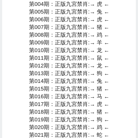
第004期：正版九宮禁肖:→ 虎 ←
第005期：正版九宮禁肖:→ 兔 ←
第006期：正版九宫禁肖:→ 虎 ←
第007期：正版九宫禁肖:→ 猪 ←
第008期：正版九宫禁肖:→ 鸡 ←
第009期：正版九宫禁肖:→ 羊 ←
第010期：正版九宮禁肖:→ 龙 ←
第011期：正版九宮禁肖:→ 鼠 ←
第012期：正版九宮禁肖:→ 龙 ←
第013期：正版九宫禁肖:→ 狗 ←
第014期：正版九宫禁肖:→ 兔 ←
第015期：正版九宫禁肖:→ 猪 ←
第016期：正版九宫禁肖:→ 马 ←
第017期：正版九宮禁肖:→ 虎 ←
第018期：正版九宮禁肖:→ 猪 ←
第019期：正版九宮禁肖:→ 狗 ←
第020期：正版九宮禁肖:→ 鸡 ←
第021期：正版九宫禁肖:→ 蛇 ←