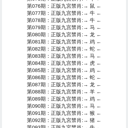
第076期：正版九宮禁肖:→ 鼠 ←
第077期：正版九宫禁肖:→ 牛 ←
第078期：正版九宫禁肖:→ 牛 ←
第079期：正版九宫禁肖:→ 马 ←
第080期：正版九宮禁肖:→ 龙 ←
第081期：正版九宫禁肖:→ 鸡 ←
第082期：正版九宫禁肖:→ 蛇 ←
第083期：正版九宫禁肖:→ 马 ←
第084期：正版九宫禁肖:→ 虎 ←
第085期：正版九宮禁肖:→ 鸡 ←
第086期：正版九宫禁肖:→ 蛇 ←
第087期：正版九宮禁肖:→ 龙 ←
第088期：正版九宫禁肖:→ 羊 ←
第089期：正版九宫禁肖:→ 鸡 ←
第090期：正版九宮禁肖:→ 马 ←
第091期：正版九宫禁肖:→ 猴 ←
第092期：正版九宮禁肖:→ 猪 ←
第093期：正版九宮禁肖:→ 牛 ←