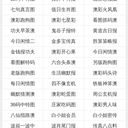
七句真言图
值日生肖图
澳彩火凤凰
澳彩跑狗图
澳彩七星彩
看图抓码澳
功夫早茶澳
鬼谷子报特
黄道吉日报
今日闲情二
金多宝传真
胜算策略报
金钱报功夫
澳彩开心果
今日闲情澳
看图解特码
六合头条澳
另版跑狗图
老版跑狗图
生活幽默报
澳彩码头诗
每日闲情图
四不像玄机
铁板神算澳
幽默猜测澳
澳彩蛇蛋图
周公玄机报
36码中特图
庄家吃码图
澳彩男人味
八仙指路澳
白小姐会员
白小姐密传
波叔一波中
波肖尾门报
传真八点料