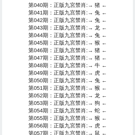
第040期：正版九宮禁肖:→ 猪 ←
第041期：正版九宫禁肖:→ 兔 ←
第042期：正版九宮禁肖:→ 兔 ←
第043期：正版九宫禁肖:→ 龙 ←
第044期：正版九宫禁肖:→ 兔 ←
第045期：正版九宮禁肖:→ 猴 ←
第046期：正版九宫禁肖:→ 猪 ←
第047期：正版九宮禁肖:→ 猪 ←
第048期：正版九宮禁肖:→ 牛 ←
第049期：正版九宫禁肖:→ 虎 ←
第050期：正版九宮禁肖:→ 兔 ←
第051期：正版九宮禁肖:→ 猴 ←
第052期：正版九宫禁肖:→ 龙 ←
第053期：正版九宫禁肖:→ 狗 ←
第054期：正版九宫禁肖:→ 蛇 ←
第055期：正版九宫禁肖:→ 猴 ←
第056期：正版九宮禁肖:→ 虎 ←
第057期：正版九宫禁肖:→ 鼠 ←