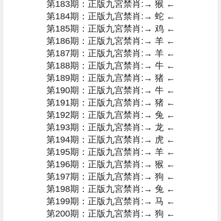
第183期：正版九宮禁肖:→ 猴 ←
第184期：正版九宫禁肖:→ 蛇 ←
第185期：正版九宮禁肖:→ 鸡 ←
第186期：正版九宮禁肖:→ 羊 ←
第187期：正版九宮禁肖:→ 羊 ←
第188期：正版九宫禁肖:→ 牛 ←
第189期：正版九宫禁肖:→ 猪 ←
第190期：正版九宫禁肖:→ 牛 ←
第191期：正版九宫禁肖:→ 猪 ←
第192期：正版九宫禁肖:→ 兔 ←
第193期：正版九宮禁肖:→ 龙 ←
第194期：正版九宫禁肖:→ 虎 ←
第195期：正版九宫禁肖:→ 羊 ←
第196期：正版九宫禁肖:→ 猴 ←
第197期：正版九宫禁肖:→ 狗 ←
第198期：正版九宮禁肖:→ 兔 ←
第199期：正版九宫禁肖:→ 马 ←
第200期：正版九宮禁肖:→ 狗 ←