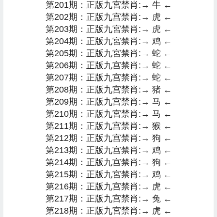
第201期：正版九宮禁肖:→ 牛 ←
第202期：正版九宫禁肖:→ 虎 ←
第203期：正版九宮禁肖:→ 虎 ←
第204期：正版九宮禁肖:→ 鸡 ←
第205期：正版九宮禁肖:→ 蛇 ←
第206期：正版九宫禁肖:→ 蛇 ←
第207期：正版九宫禁肖:→ 蛇 ←
第208期：正版九宫禁肖:→ 猪 ←
第209期：正版九宫禁肖:→ 马 ←
第210期：正版九宮禁肖:→ 马 ←
第211期：正版九宫禁肖:→ 猴 ←
第212期：正版九宫禁肖:→ 狗 ←
第213期：正版九宫禁肖:→ 鸡 ←
第214期：正版九宫禁肖:→ 狗 ←
第215期：正版九宮禁肖:→ 鸡 ←
第216期：正版九宫禁肖:→ 虎 ←
第217期：正版九宫禁肖:→ 兔 ←
第218期：正版九宮禁肖:→ 虎 ←