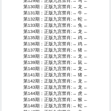
第129期：正版九宫禁肖:→ 马 ←
第130期：正版九宮禁肖:→ 龙 ←
第131期：正版九宫禁肖:→ 牛 ←
第132期：正版九宮禁肖:→ 蛇 ←
第133期：正版九宫禁肖:→ 兔 ←
第134期：正版九宫禁肖:→ 龙 ←
第135期：正版九宫禁肖:→ 鸡 ←
第136期：正版九宮禁肖:→ 鸡 ←
第137期：正版九宮禁肖:→ 猪 ←
第138期：正版九宮禁肖:→ 龙 ←
第139期：正版九宮禁肖:→ 鼠 ←
第140期：正版九宫禁肖:→ 龙 ←
第141期：正版九宫禁肖:→ 猪 ←
第142期：正版九宫禁肖:→ 龙 ←
第143期：正版九宫禁肖:→ 龙 ←
第144期：正版九宫禁肖:→ 虎 ←
第145期：正版九宫禁肖:→ 猴 ←
第146期：正版九宫禁肖:→ 蛇 ←