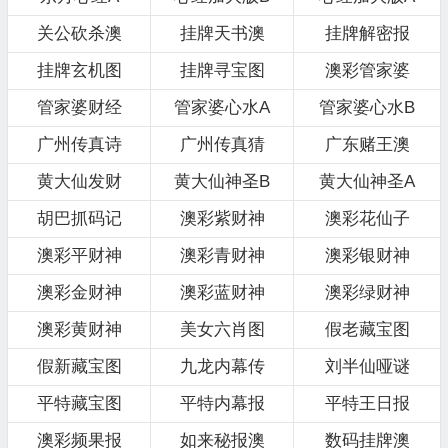
关公砍杀澳
挂牌天书澳
挂牌解密报
挂牌玄机图
挂牌寻宝图
澳彩管家婆
管家婆财经
管家婆心水A
管家婆心水B
广州传真诗
广州传真猜
广东赌王澳
黄大仙发财
黄大仙神圣B
黄大仙神圣A
胡巴抓码记
澳彩紫财神
澳彩花仙子
澳彩平财神
澳彩青财神
澳彩银财神
澳彩金财神
澳彩蓝财神
澳彩绿财神
澳彩黄财神
美女六肖图
假老藏宝图
假新藏宝图
九龙内幕传
刘半仙哑谜
平特藏宝图
平特内幕报
平特王日报
澳彩频果报
如来秘报澳
数码挂牌澳