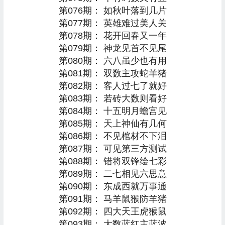
第076期： 如秋叶落到几片
第077期： 英雄难过美人关
第078期： 花开回春又一年
第079期： 神龙见首不见尾
第080期： 六八虽少也有用
第081期： 双数主攻蛇羊猪
第082期： 客人过七了就好
第083期： 若砖大数则看好
第084期： 十五明月蟾宫见
第085期： 天上神仙有几何
第086期： 不见棺材不下泪
第087期： 可见第三方测试
第088期： 错将双锋绘七彩
第089期： 二七相见六思意
第090期： 东成西就万事通
第091期： 马羊鼠猴防羊猪
第092期： 四大天王虎猴鼠
第093期： 大数蓝红主蓝波