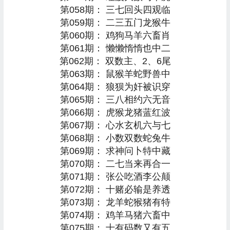
第058期： 三七回头四观临
第059期： 二三五门龙猴牛
第060期： 鸡狗马羊六畜肖
第061期： 懒懒惰惰也中二
第062期： 双数主、2、6尾
第063期： 鼠猴羊蛇野兽中
第064期： 狼狈为奸被识穿
第065期： 三八相约六无音
第066期： 虎猴龙猪蓝红波
第067期： 心水玄机六与七
第068期： 小数双数蛇兔牛
第069期： 求神问卜特中藏
第070期： 二七当来再合一
第071期： 张公吃酒李公颠
第072期： 十赌必输是养透
第073期： 龙羊蛇猴猪有特
第074期： 鸡羊马猪六畜中
第075期： 十有码数又有五