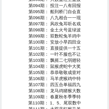
第094期： 投注一八有回报
第095期： 船到桥门自会直
第096期： 八九相合一一现
第097期： 风吹兔耳听名戏
第098期： 金土火号蓝绿波
第099期： 双数蛇兔羊鸡中
第100期： 安放小旱四田业
第101期： 直接提供一十五
第102期： 一叶不服也不让
第103期： 飘摇二七弱翅轻
第104期： 鼠猴虎蛇中大奖
第105期： 恭恭敬敬成壹对
第106期： 马羊虎猴鸡中特
第107期： 四五合单福四九
第108期： 龙马鸡猪猴大数
第109期： 春夏秋冬季季特
第110期： 1、5、尾双数中
第111期： 大双蓝红猴马羊