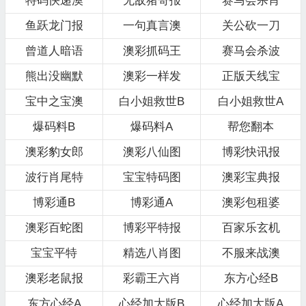
特码快递澳
无敌猪哥报
赛马会杀肖
鱼跃龙门报
一句真言澳
关公砍一刀
曾道人暗语
澳彩抓码王
赛马会杀波
熊出没幽默
澳彩一样发
正版天线宝
宝中之宝澳
白小姐救世B
白小姐救世A
爆码料B
爆码料A
帮您翻本
澳彩豹女郎
澳彩八仙图
博彩快讯报
波行肖尾特
宝宝特码图
澳彩宝典报
博彩通B
博彩通A
澳彩包租婆
澳彩百蛇图
博彩平特报
百家乐玄机
宝宝平特
精选八肖图
不服来战澳
澳彩老鼠报
彩霸王六肖
东方心经B
东方心经A
心经加大版B
心经加大版A