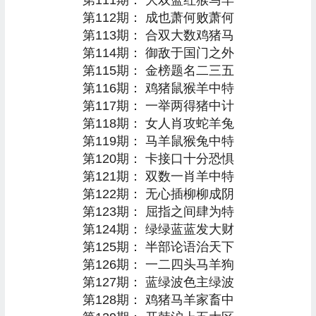
第112期： 成也萧何败萧何
第113期： 合双大数鸡猪马
第114期： 御敌于国门之外
第115期： 金榜题名二三五
第116期： 鸡猪鼠猴羊中特
第117期： 一举两得猪中计
第118期： 女人肖攻蛇羊兔
第119期： 马羊鼠猴兔中特
第120期： 卡接口十分恐惧
第121期： 双数一肖羊中特
第122期： 无心插柳柳成阴
第123期： 屈指之间肆为特
第124期： 绿绿蓝蓝发大财
第125期： 半部论语治天下
第126期： 一二四头马羊狗
第127期： 蓝绿波色主绿波
第128期： 鸡猪马羊家畜中