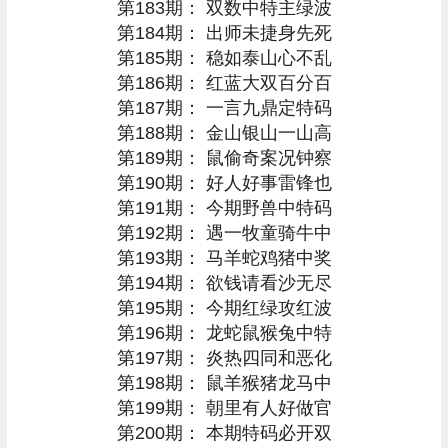
第183期： 双数中特主绿波
第184期： 出师未捷身先死
第185期： 稳如泰山心不乱
第186期： 红蓝大双百分百
第187期： 一言九鼎定特码
第188期： 金山银山一山高
第189期： 鼠偷奇案况钟察
第190期： 好人好事雷锋也
第191期： 今期野兽中特码
第192期： 遇一牧童骑牛中
第193期： 马羊蛇鸡猪中奖
第194期： 欲钱请看沙无尽
第195期： 今期红绿攻红波
第196期： 龙蛇鼠猴兔中特
第197期： 炎热四同和恶化
第198期： 鼠羊猴猪龙马中
第199期： 朝里有人好做官
第200期： 本期特码必开双