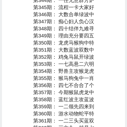
第344期： 一任无意群芳炉
第345期： 流程一卡大家好
第346期： 大数合单绿波中
第347期： 痴心妇人负心汉
第348期： 四十结伴九难寻
第349期： 理由充分要四五
第350期： 龙虎马猴狗中特
第351期： 大数蓝波双数中
第352期： 鸡兔马鼠开绿波
第353期： 一七高悬二六明
第354期： 野兽主攻猴龙虎
第355期： 猴马狗兔中一肖
第356期： 四七不合合了个
第357期： 今期猴鼠虎龙中
第358期： 蓝红波主攻蓝波
第359期： 一二领先四来到
第360期： 游水动物蛇平特
第361期： 一二三头买蓝双