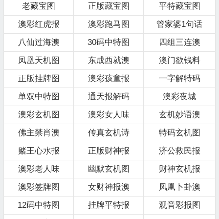
老藏宝图
正版藏宝图
平特藏宝图
澳彩红虎报
澳彩跑马图
管家婆1句话
八仙过海澳
30码中特图
四组三连澳
凤凰天机图
东成西就澳
澳门欲钱料
正版挂牌图
澳彩孩童报
一字解特码
单双中特图
通天报解码
澳彩夜城
澳彩玄机图
澳彩女人味
玄机妙语澳
佛主禁肖澳
传真玄机诗
特码玄机图
赌王心水报
正版财神报
济公救民报
澳彩老人味
幽默玄机图
财神玄机报
澳彩签牌图
女财神报澳
凤凰卜卦澳
12码中特图
挂牌平特报
观音彩报图