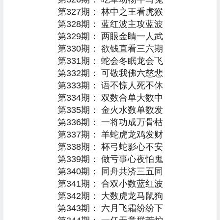
第327期： 林中之王看虎猴
第328期： 蓝红波主攻蓝波
第329期： 两眼金睛一人武
第330期： 欲钱直看三六期
第331期： 蛇会冬眠龙会飞
第332期： 可敬我佛六慈悲
第333期： 语不惊人死不休
第334期： 双数合单大数中
第335期： 金火水数单数发
第336期： 一将功成万骨枯
第337期： 羊蛇虎龙鸡发财
第338期： 杯弓蛇影心不安
第339期： 做亏事心夜怕鬼
第340期： 同舟共济三五同
第341期： 合双小数蓝红波
第342期： 大数虎龙马鼠狗
第343期： 六月飞霜纷纷下