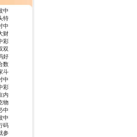
波中
头特
对中
大财
中彩
双双
码好
合数
家斗
对中
中彩
在内
吃物
必中
波中
行码
就参