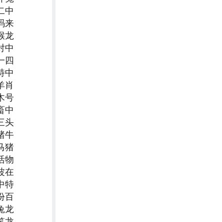
二中
码来
猴龙
对中
一四
特中
羊肖
木号
畜中
三头
猪牛
马猪
活物
波在
中特
份百
兔龙
笑龙