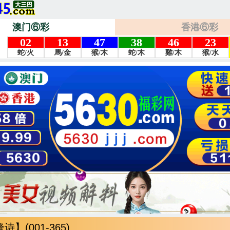
澳门⑥彩
香港⑥彩
】(001-365)