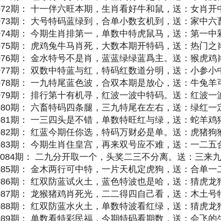
072期： 十一伴六旺本期，生肖看好牛和鼠，送：女肖开
073期： 大号特码蓝绿到，合单小数玄机到，送：家中六
074期： 今期生肖排第一，单数中特虎鼠马，送：第一中
075期： 虎鸡兔牛马肖死，大数本期开特码，送：热门之
076期： 金水特号不是肖，蓝蓝绿绿蓝爲主。送：猴虎鸡
077期： 双数中特蓝与红，特码红数道分明，送：小参小
078期： 一九特尾蓝色波，合双本期是放心，送：牛兔羊
079期： 排行第十有机寻，红波一波中特码。送：红波一
080期： 六畜特码四条腿，三九特尾在左右，送：绿红一
081期： 一三四头是不错，单数特旺红与绿，送：蛇羊鸡
082期： 红蓝今期任你选，特码万财必是单。送：虎猪狗
083期： 今期生肖住皇宫，再来双号应不难，送：一二五
084期： 二九分开取一个，头奖二三不分离。送：三来
085期： 金木两行可中特，一片天机定虎狗，送：合单一
086期： 红双防蓝试火土，蓝色特波也是哈，送：猜虎龙
087期： 龙猴猪鸡肖死光，二二得四自己看，送：木土号
088期： 红双防蓝水火土，单数特波看红绿，送：猜虎龙
089期： 单数看特彩民福，今期特码看期数，送：会飞的