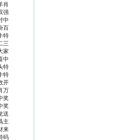
羊肖
双强
对中
份百
牛特
二三
大家
畜中
头特
牛特
数开
肖万
中奖
中奖
龙送
爲主
财来
特码