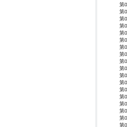
第
第
第
第
第
第
第
第
第
第
第
第
第
第
第
第
第
第