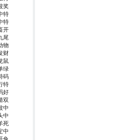
波奖
中特
中特
畜开
九尾
动物
发财
龙鼠
单绿
特码
行特
码好
猜双
波中
头中
羊死
定中
开兔